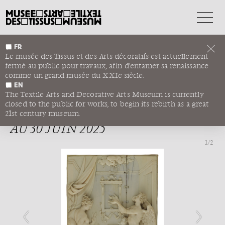
FR
EXPOSITION “L’EXPÉRIENCE
Le musée des Tissus et des Arts décoratifs est actuellement
fermé au public pour travaux, afin d'entamer sa renaissance
DE LA NATURE. LES ARTS À
comme un grand musée du XXIe siècle.
PRAGUE À LA COUR DE
EN
The Textile Arts and Decorative Arts Museum is currently
RODOLPHE II”
closed to the public for works, to begin its rebirth as a great
MUSÉE DU LOUVRE DU 19 MARS
21st century museum.
AU 30 JUIN 2025
1
/2