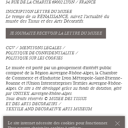
34, RUE DE LA CHARITÉ 69002 LYON ⁄ FRANCE
INSCRIPTION LETTRE DU MUSÉE
Le temps de sa RENAISSANCE, suivez l’actualité du
musée des Tissus et des Arts Décoratifs.
JE SOUHAITE RECEVOIR LA LETTRE DU MUSÉE
CGV
MENTIONS LÉGALES
POLITIQUE DE CONFIDENTIALITÉ
POLITIQUE SUR LES COOKIES
Le musée est porté par un groupement d'intérêt public
composé de la Région Auvergne-Rhône-Alpes, la Chambre
de Commerce et d'Industrie Lyon Métropole–Saint-Étienne–
Roanne et l'Union Interentreprises Textiles Auvergne-Rhône-
Alpes.
Ce site a été développé grâce au fonds de dotation, géré
par UNITEX Auvergne-Rhône-Alpes.
Tous droits réservés © MUSÉE DES TISSUS
ET DES ARTS DÉCORATIFS ⁄
TEXTILE AND DECORATIVE ARTS MUSEUM
Le site internet nécessite des cookies pour fonctionner.