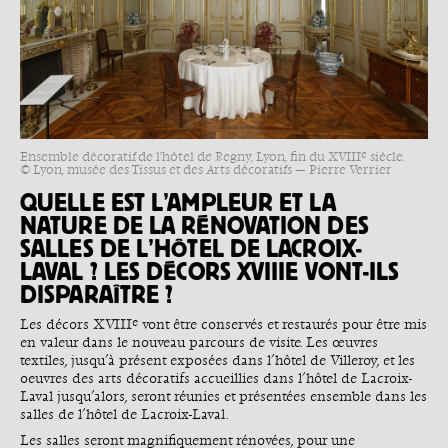
e
Ensemble décoratif de l'hôtel de Regny, Lyon, fin du XVIII
siècle.
© Lyon, musée des Tissus et des Arts décoratifs — Pierre Verrier
QUELLE EST L’AMPLEUR ET LA
NATURE DE LA RÉNOVATION DES
SALLES DE L’HÔTEL DE LACROIX-
LAVAL ? LES DÉCORS XVIIIE VONT-ILS
DISPARAÎTRE ?
e
Les décors XVIII
vont être conservés et restaurés pour être mis
en valeur dans le nouveau parcours de visite. Les œuvres
textiles, jusqu’à présent exposées dans l’hôtel de Villeroy, et les
oeuvres des arts décoratifs accueillies dans l’hôtel de Lacroix-
Laval jusqu’alors, seront réunies et présentées ensemble dans les
salles de l’hôtel de Lacroix-Laval.
Les salles seront magnifiquement rénovées, pour une