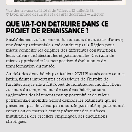
Vue des travaux de l'hôtel de Villeroy, 12 juillet 1948.
© Lyon, musée des Tissus et des Arts décoratifs — E.Boyer
QUE VA-T-ON DÉTRUIRE DANS CE
PROJET DE RENAISSANCE ?
Préalablement au lancement du concours de maitrise d’œuvre,
une étude patrimoniale a été conduite par la Région pour
mieux connaitre les origines des différentes constructions,
leurs valeurs architecturales et patrimoniales. Ceci afin de
mieux appréhender les perspectives d’évolution et de
transformation du musée.
e,
Au-delà des deux hôtels particuliers XVIII
situés entre cour et
jardin, figures importantes et classiques de l’histoire de
l’architecture, le site a fait l’objet de nombreuses modifications
au cours du temps. Autour de ces deux hôtels, se sont
agglomérés des bâtiments par opportunité et de valeur
patrimoniale moindre. Seront démolis les bâtiments qui ne
présentent pas de valeur patrimoniale particulière, qui sont mal
conçus ou en mauvais état et présentent des surfaces
inutilisables, des escaliers empiriques, des circulations
chaotiques.