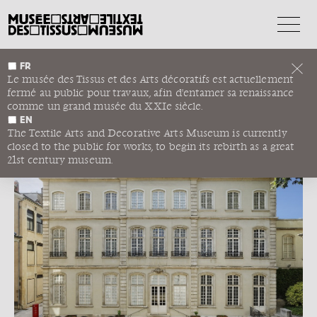
FR
QUESTIONS/RÉPONSES
Le musée des Tissus et des Arts décoratifs est actuellement
fermé au public pour travaux, afin d'entamer sa renaissance
Le nouveau musée
comme un grand musée du XXIe siècle.
L’ACTIVITÉ DU MUSÉE PENDANT LA FERMETURE
EN
LE PROJET ARCHITECTURAL
The Textile Arts and Decorative Arts Museum is currently
closed to the public for works, to begin its rebirth as a great
21st century museum.