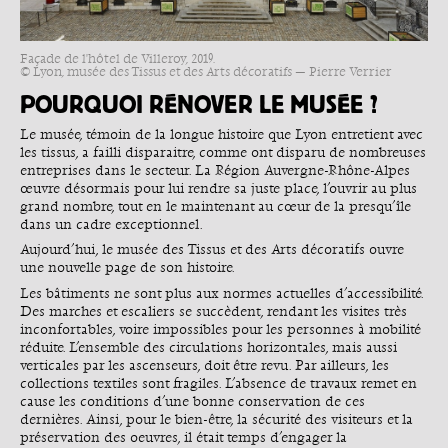
Façade de l'hôtel de Villeroy, 2019.
© Lyon, musée des Tissus et des Arts décoratifs — Pierre Verrier
POURQUOI RÉNOVER LE MUSÉE ?
Le musée, témoin de la longue histoire que Lyon entretient avec
les tissus, a failli disparaitre, comme ont disparu de nombreuses
entreprises dans le secteur. La Région Auvergne-Rhône-Alpes
œuvre désormais pour lui rendre sa juste place, l’ouvrir au plus
grand nombre, tout en le maintenant au cœur de la presqu’île
dans un cadre exceptionnel.
Aujourd’hui, le musée des Tissus et des Arts décoratifs ouvre
une nouvelle page de son histoire.
Les bâtiments ne sont plus aux normes actuelles d’accessibilité.
Des marches et escaliers se succèdent, rendant les visites très
inconfortables, voire impossibles pour les personnes à mobilité
réduite. L’ensemble des circulations horizontales, mais aussi
verticales par les ascenseurs, doit être revu. Par ailleurs, les
collections textiles sont fragiles. L’absence de travaux remet en
cause les conditions d’une bonne conservation de ces
dernières. Ainsi, pour le bien-être, la sécurité des visiteurs et la
préservation des oeuvres, il était temps d’engager la