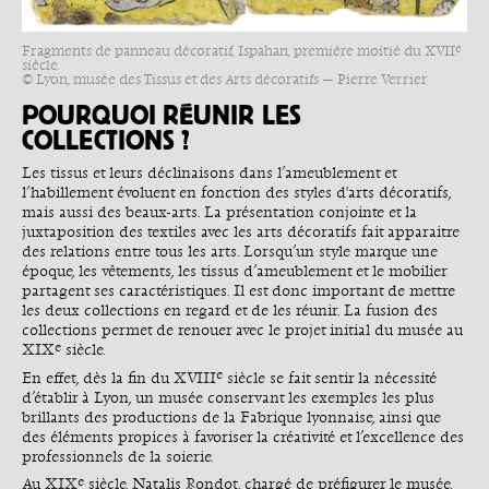
e
Fragments de panneau décoratif, Ispahan, première moitié du XVII
siècle.
© Lyon, musée des Tissus et des Arts décoratifs — Pierre Verrier
POURQUOI RÉUNIR LES
COLLECTIONS ?
Les tissus et leurs déclinaisons dans l’ameublement et
l’habillement évoluent en fonction des styles d'arts décoratifs,
mais aussi des beaux-arts. La présentation conjointe et la
juxtaposition des textiles avec les arts décoratifs fait apparaitre
des relations entre tous les arts. Lorsqu’un style marque une
époque, les vêtements, les tissus d’ameublement et le mobilier
partagent ses caractéristiques. Il est donc important de mettre
les deux collections en regard et de les réunir. La fusion des
collections permet de renouer avec le projet initial du musée au
e
XIX
siècle.
e
En effet, dès la fin du XVIII
siècle se fait sentir la nécessité
d’établir à Lyon, un musée conservant les exemples les plus
brillants des productions de la Fabrique lyonnaise, ainsi que
des éléments propices à favoriser la créativité et l’excellence des
professionnels de la soierie.
e
Au XIX
siècle, Natalis Rondot, chargé de préfigurer le musée,