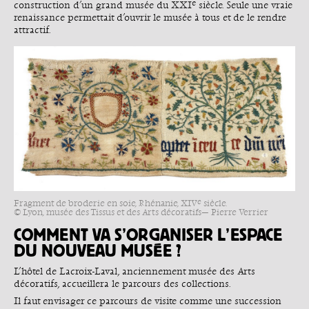
e
construction d’un grand musée du XXI
siècle. Seule une vraie
renaissance permettait d’ouvrir le musée à tous et de le rendre
attractif.
e
Fragment de broderie en soie, Rhénanie, XIV
siècle.
© Lyon, musée des Tissus et des Arts décoratifs— Pierre Verrier
COMMENT VA S’ORGANISER L’ESPACE
DU NOUVEAU MUSÉE ?
L’hôtel de Lacroix-Laval, anciennement musée des Arts
décoratifs, accueillera le parcours des collections.
Il faut envisager ce parcours de visite comme une succession