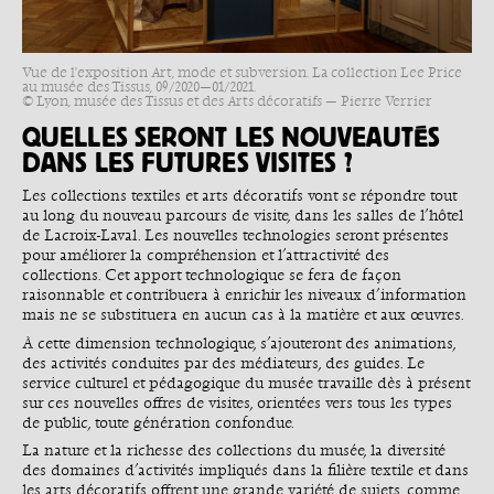
Vue de l'exposition Art, mode et subversion. La collection Lee Price
au musée des Tissus, 09/2020—01/2021.
© Lyon, musée des Tissus et des Arts décoratifs — Pierre Verrier
QUELLES SERONT LES NOUVEAUTÉS
DANS LES FUTURES VISITES ?
Les collections textiles et arts décoratifs vont se répondre tout
au long du nouveau parcours de visite, dans les salles de l’hôtel
de Lacroix-Laval. Les nouvelles technologies seront présentes
pour améliorer la compréhension et l’attractivité des
collections. Cet apport technologique se fera de façon
raisonnable et contribuera à enrichir les niveaux d’information
mais ne se substituera en aucun cas à la matière et aux œuvres.
À cette dimension technologique, s’ajouteront des animations,
des activités conduites par des médiateurs, des guides. Le
service culturel et pédagogique du musée travaille dès à présent
sur ces nouvelles offres de visites, orientées vers tous les types
de public, toute génération confondue.
La nature et la richesse des collections du musée, la diversité
des domaines d’activités impliqués dans la filière textile et dans
les arts décoratifs offrent une grande variété de sujets, comme