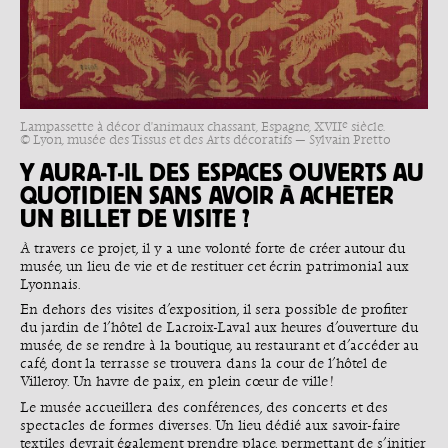
e
Lampassette à décor d'animaux chassant, Espagne, XVII
siècle.
© Lyon, musée des Tissus et des Arts décoratifs — Sylvain Pretto
Y AURA-T-IL DES ESPACES OUVERTS AU
QUOTIDIEN SANS AVOIR À ACHETER
UN BILLET DE VISITE ?
À travers ce projet, il y a une volonté forte de créer autour du
musée, un lieu de vie et de restituer cet écrin patrimonial aux
Lyonnais.
En dehors des visites d’exposition, il sera possible de profiter
du jardin de l’hôtel de Lacroix-Laval aux heures d’ouverture du
musée, de se rendre à la boutique, au restaurant et d’accéder au
café, dont la terrasse se trouvera dans la cour de l’hôtel de
Villeroy. Un havre de paix, en plein cœur de ville !
Le musée accueillera des conférences, des concerts et des
spectacles de formes diverses. Un lieu dédié aux savoir-faire
textiles devrait également prendre place, permettant de s’initier