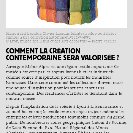
Maison Ted Lapidus, Olivier Lapidus, Manteau igloo ou Paletot
chinois, Paris, collection automne-hiver 1994-1995.
© Lyon, musée des Tissus et des Arts décoratifs — Pierre Verrier
COMMENT LA CRÉATION
CONTEMPORAINE SERA VALORISÉE ?
Auvergne-Rhône-Alpes est une région textile importante. Ce
musée a été créé par les soyeux lyonnais et les industriels
comme source d’inspiration pour nourrir les industries
lyonnaises. Dans cette continuité, les collections doivent rester
une source d’inspiration pour les artistes et artisans
contemporains. Des résidences d’artistes se tiendront dans le
nouveau musée.
Depuis l’implantation de la soierie à Lyon à la Renaissance et
aujourd’hui encore, le textile reste un enjeu majeur même si les
entreprises et leurs productions sont moins connues du grand
public. De nombreuses zones géographiques (autour de Roanne,
de Saint-Etienne, du Parc Naturel Régional des Monts