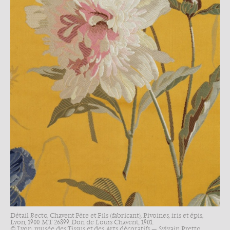
Détail Recto, Chavent Père et Fils (fabricant), Pivoines, iris et épis,
Lyon, 1900. MT 26899. Don de Louis Chavent, 1901.
© Lyon, musée des Tissus et des Arts décoratifs — Sylvain Pretto