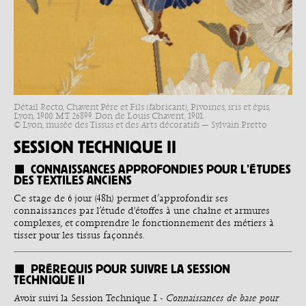
Détail Recto, Chavent Père et Fils (fabricant), Pivoines, iris et épis,
Lyon, 1900. MT 26899. Don de Louis Chavent, 1901.
© Lyon, musée des Tissus et des Arts décoratifs — Sylvain Pretto
SESSION TECHNIQUE II
CONNAISSANCES APPROFONDIES POUR L’ÉTUDES
DES TEXTILES ANCIENS
Ce stage de 6 jour (48h) permet d’approfondir ses
connaissances par l’étude d'étoffes à une chaîne et armures
complexes, et comprendre le fonctionnement des métiers à
tisser pour les tissus façonnés.
PRÉREQUIS POUR SUIVRE LA SESSION
TECHNIQUE II
Avoir suivi la Session Technique I -
Connaissances de base pour