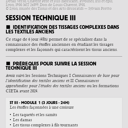
Détail Verso, Chavent Père et Fils (fabricant), Pivoines, iris et épis,
Lyon, 1900. MT 26899. Don de Louis Chavent, 1901.
© Lyon, musée des Tissus et des Arts décoratifs — Sylvain Pretto
SESSION TECHNIQUE III
IDENTIFICATION DES TISSAGES COMPLEXES DANS
LES TEXTILES ANCIENS
Ce stage de 6 jour (48h) permet de se spécialiser dans la
connaissance des étoffes anciennes en étudiant les tissages
complexes et les façonnés qui caractérisent les tissus anciens.
PRÉREQUIS POUR SUIVRE LA SESSION
TECHNIQUE III
Avoir suivi les Sessions Techniques I
Connaissances de base pour
l’identification des textiles anciens
et II
Connaissances
approfondies pour l’études des textiles anciens
ou les formations
CIETA avant 2024.
ST III - MODULE 1 (3 JOURS - 24H)
Les étoffes façonnées à une croisure
Les taquetés et les samits
Les damas
Les tissus complexes à fils tournants