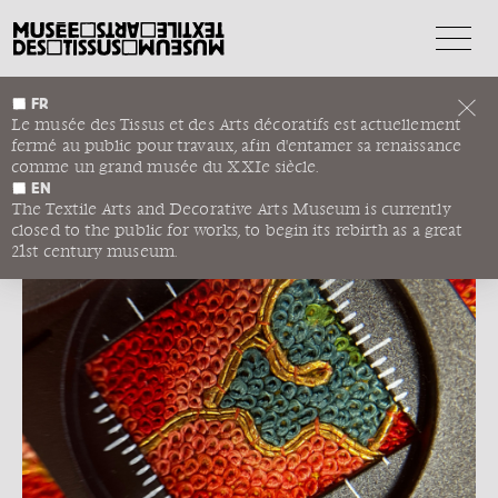
FR
FORMATIONS DU CIETA
Le musée des Tissus et des Arts décoratifs est actuellement
fermé au public pour travaux, afin d'entamer sa renaissance
Formations du CIETA
SESSIONS TECHNIQUES DU CIETA
comme un grand musée du XXIe siècle.
EN
The Textile Arts and Decorative Arts Museum is currently
closed to the public for works, to begin its rebirth as a great
21st century museum.