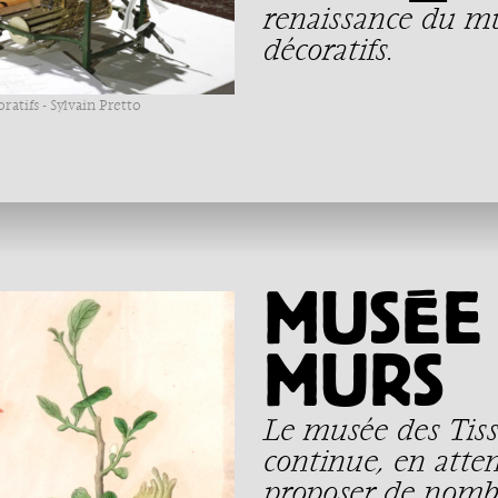
renaissance du mu
décoratifs.
ratifs - Sylvain Pretto
MUSÉE 
MURS
Le musée des Tiss
continue, en atte
proposer de nombr