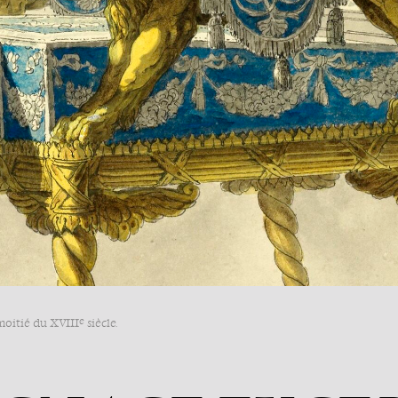
e
moitié du XVIII
siècle.