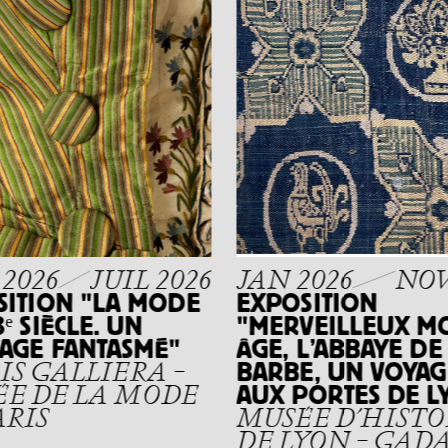
2026
JUIL 2026
JAN 2026
NOV
SITION "LA MODE
EXPOSITION
ᵉ SIÈCLE. UN
"MERVEILLEUX M
TAGE FANTASMÉ"
ÂGE, L’ABBAYE DE 
BARBE, UN VOYAG
IS GALLIERA –
AUX PORTES DE L
E DE LA MODE
ARIS
MUSÉE D’HISTO
DE LYON – GAD