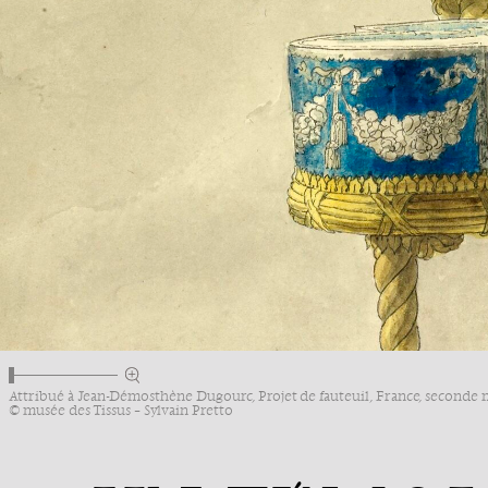
Attribué à Jean-Démosthène Dugourc, Projet de fauteuil, France, seconde 
© musée des Tissus – Sylvain Pretto