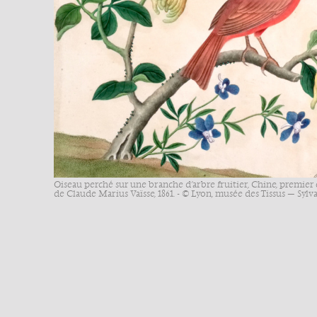
Oiseau perché sur une branche d’arbre fruitier, Chine, premier 
de Claude Marius Vaïsse, 1861. - © Lyon, musée des Tissus — Sylv