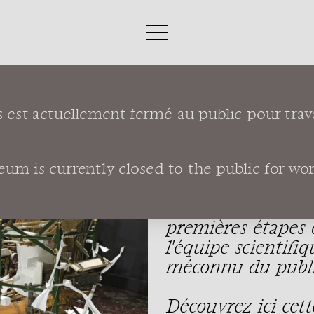
s est actuellement fermé au public pour trav
CHANTI
COLLEC
m is currently closed to the public for works
Depuis la fermet
premières étapes 
l'équipe scientifi
méconnu du public,
Découvrez
ici
cett