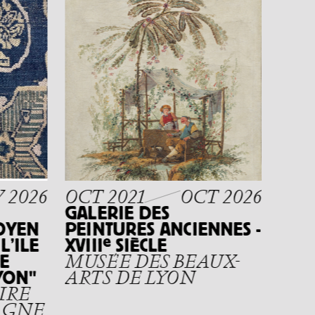
AVR
PAR
NOU
FR
DE 
 2026
OCT 2021
OCT 2026
GALERIE DES
OYEN
PEINTURES ANCIENNES -
e
L’ILE
XVIII
SIÈCLE
E
MUSÉE DES BEAUX-
YON"
ARTS DE LYON
IRE
AGNE