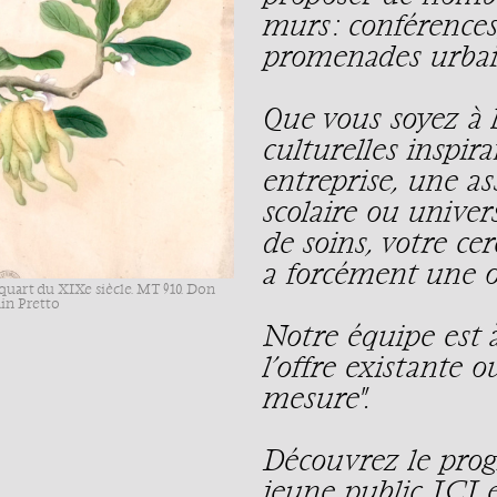
murs : conférences,
promenades urbai
Que vous soyez à l
culturelles inspir
entreprise, une as
scolaire ou univers
de soins, votre ce
a forcément une of
quart du XIXe siècle. MT 910. Don
ain Pretto
Notre équipe est 
l’offre existante 
mesure".
Découvrez le prog
jeune public
ICI