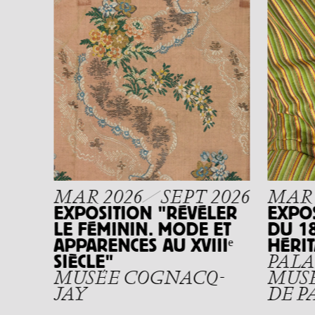
2026
ENT
UT
S
MAR 2026
SEPT 2026
MAR 
EXPOSITION "RÉVÉLER
EXPO
LE FÉMININ. MODE ET
DU 18
APPARENCES AU XVIIIᵉ
HÉRI
SIÈCLE"
PALA
MUSÉE COGNACQ-
MUSÉ
JAY
DE P