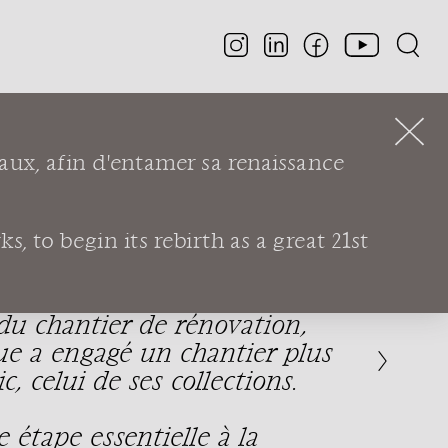
aux, afin d'entamer sa renaissance
ER DES
TIONS
- © Lyon
, to begin its rebirth as a great 21st
ure du musée pour entamer les
du chantier de rénovation,
que a engagé un chantier plus
 celui de ses collections.
e étape essentielle à la