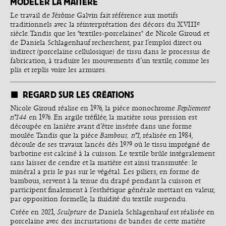
MODELER LA MATIÈRE
Le travail de Jérôme Galvin fait référence aux motifs
e
traditionnels avec la réinterprétation des décors du XVIII
siècle. Tandis que les "textiles-porcelaines" de Nicole Giroud et
de Daniela Schlagenhauf recherchent, par l’emploi direct ou
indirect (porcelaine cellulosique) de tissu dans le processus de
fabrication, à traduire les mouvements d’un textile, comme les
plis et replis voire les armures.
REGARD SUR LES CRÉATIONS
Nicole Giroud réalise en 1976, la pièce monochrome
Repliement
n°144
en 1976. En argile tréfilée, la matière sous pression est
découpée en lanière avant d’être insérée dans une forme
moulée. Tandis que la pièce
Bambous, n°1
, réalisée en 1984,
découle de ses travaux lancés dès 1979 où le tissu imprégné de
barbotine est calciné à la cuisson. Le textile brûle intégralement
sans laisser de cendre et la matière est ainsi transmutée : le
minéral a pris le pas sur le végétal. Les piliers, en forme de
bambous, servent à la tenue du drapé pendant la cuisson et
participent finalement à l’esthétique générale mettant en valeur,
par opposition formelle, la fluidité du textile suspendu.
Créée en 2021,
Sculpture
de Daniela Schlagenhauf est réalisée en
porcelaine avec des incrustations de bandes de cette matière