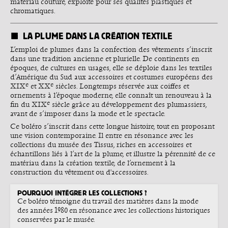
matériau couture, exploité pour ses qualités plastiques et
chromatiques.
LA PLUME DANS LA CRÉATION TEXTILE
L’emploi de plumes dans la confection des vêtements s’inscrit
dans une tradition ancienne et plurielle. De continents en
époques, de cultures en usages, elle se déploie dans les textiles
d’Amérique du Sud aux accessoires et costumes européens des
e
e
XIX
et XX
siècles. Longtemps réservée aux coiffes et
ornements à l’époque moderne, elle connaît un renouveau à la
e
fin du XIX
siècle grâce au développement des plumassiers,
avant de s’imposer dans la mode et le spectacle.
Ce boléro s’inscrit dans cette longue histoire, tout en proposant
une vision contemporaine. Il entre en résonance avec les
collections du musée des Tissus, riches en accessoires et
échantillons liés à l’art de la plume, et illustre la pérennité de ce
matériau dans la création textile, de l’ornement à la
construction du vêtement ou d'accessoires.
POURQUOI INTÉGRER LES COLLECTIONS ?
Ce boléro témoigne du travail des matières dans la mode
des années 1980 en résonance avec les collections historiques
conservées par le musée.