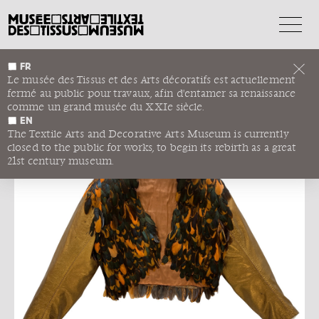
FR
SAINT LAURENT RIVE
Le musée des Tissus et des Arts décoratifs est actuellement
fermé au public pour travaux, afin d'entamer sa renaissance
GAUCHE
comme un grand musée du XXIe siècle.
PLUMES ET CUIR MÉTALLISÉ
EN
The Textile Arts and Decorative Arts Museum is currently
closed to the public for works, to begin its rebirth as a great
21st century museum.