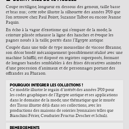
Coupe rectiligne, longueur en dessous des genoux, taille basse
et bras nus ; cette robe illustre la silhouette des années 1920 que
l’on retrouve chez Paul Poiret, Suzanne Talbot ou encore Jeanne
Paquin.
En écho à la vague d’exotisme qui s’empare de la mode, la
ceinture plissée rehausse la ligne des hanches et évoque les
pagnes noués à la taille, portés dans l’Égypte antique.
Coupée dans une toile de type mousseline de viscose fibranne,
son décor brodé mécaniquement (possiblement réalisé avec une
machine Schiffli), est disposé en registres superposés, formant
de longues bandes semblables à des frises décoratives animées
d’une procession d’animaux et de personnages portant des
offrandes au Pharaon.
POURQUOI INTÉGRER LES COLLECTIONS ?
Ce modèle illustre le regain d’intérêt des années 1920 pour
les codes graphiques de l’Égypte antique et ses applications
dans le domaine de la mode, une thématique que le musée
des Tissus illustre déjà dans ses collections, avec les
productions des maisons de soieries lyonnaises telles que
Bianchini Férier, Coudurier Fructus Descher et Schulz.
REMERCIEMENTS