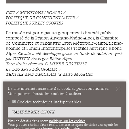
CGV
MENTIONS LÉGALES
POLITIQUE DE CONFIDENTIALITÉ
POLITIQUE SUR LES COOKIES
Le musée est porté par un groupement d'intérêt public
composé de la Région Auvergne-Rhône-Alpes, la Chambre
de Commerce et d'Industrie Lyon Métropole–Saint-Étienne–
Roanne et l'Union Interentreprises Textiles Auvergne-Rhône-
Alpes.
Ce site a été développé grâce au fonds de dotation, géré
par UNITEX Auvergne-Rhône-Alpes.
Tous droits réservés © MUSÉE DES TISSUS
ET DES ARTS DÉCORATIFS ⁄
TEXTILE AND DECORATIVE ARTS MUSEUM
Le site internet nécessite des cookies pour fonctionner.
Vous pouvez choisir les cookies à utiliser :
Cookies techniques indispensables
VALIDER MES CHOIX
politique sur les cookies
Plus de détails dans notre
Vous pouvez choisir d'être exclu des statistiques de visite anonymisées
politique de confidentialité
en consultant notre
.