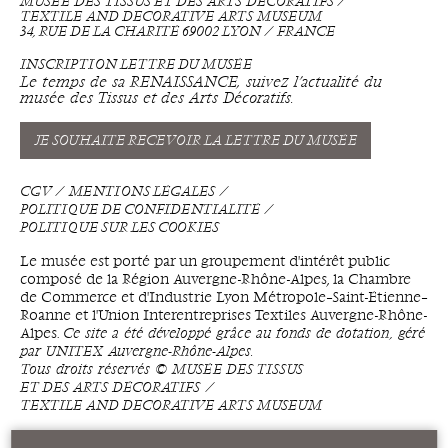
MUSÉE DES TISSUS ET DES ARTS DÉCORATIFS ⁄
TEXTILE AND DECORATIVE ARTS MUSEUM
34, RUE DE LA CHARITÉ 69002 LYON ⁄ FRANCE
INSCRIPTION LETTRE DU MUSÉE
Le temps de sa RENAISSANCE, suivez l’actualité du
musée des Tissus et des Arts Décoratifs.
JE SOUHAITE RECEVOIR LA LETTRE DU MUSÉE
CGV
MENTIONS LÉGALES
POLITIQUE DE CONFIDENTIALITÉ
POLITIQUE SUR LES COOKIES
Le musée est porté par un groupement d'intérêt public
composé de la Région Auvergne-Rhône-Alpes, la Chambre
de Commerce et d'Industrie Lyon Métropole–Saint-Étienne–
Roanne et l'Union Interentreprises Textiles Auvergne-Rhône-
Alpes.
Ce site a été développé grâce au fonds de dotation, géré
par UNITEX Auvergne-Rhône-Alpes.
Tous droits réservés © MUSÉE DES TISSUS
ET DES ARTS DÉCORATIFS ⁄
TEXTILE AND DECORATIVE ARTS MUSEUM