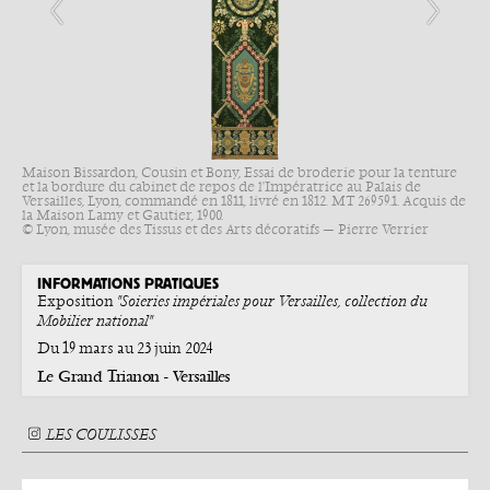
Maison Bissardon, Cousin et Bony, Essai de broderie pour la tenture
et la bordure du cabinet de repos de l'Impératrice au Palais de
Versailles, Lyon, commandé en 1811, livré en 1812. MT 26959.1. Acquis de
la Maison Lamy et Gautier, 1900.
© Lyon, musée des Tissus et des Arts décoratifs — Pierre Verrier
INFORMATIONS PRATIQUES
Exposition
"Soieries impériales pour Versailles, collection du
Mobilier national"
Du 19 mars au 23 juin 2024
Le Grand Trianon - Versailles
LES COULISSES