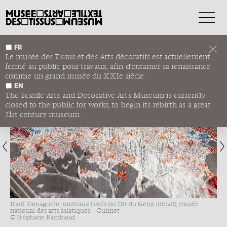
FR
LYON-KYOTO
Le musée des Tissus et des Arts décoratifs est actuellement
fermé au public pour travaux, afin d'entamer sa renaissance
UNE HISTOIRE JACQUARD
comme un grand musée du XXIe siècle.
EN
1
/6
The Textile Arts and Decorative Arts Museum is currently
closed to the public for works, to begin its rebirth as a great
21st century museum.
Itarô Yamaguchi, rouleaux tissés du Dit du Genji (détail), musée
national des arts asiatiques – Guimet
© Stéphane Rambaud