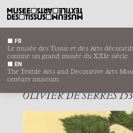
FR
Le musée des Tissus et des Arts décoratif
←
Comprendre
Expositions
Un homme 
comme un grand musée du XXIe siècle.
EN
The Textile Arts and Decorative Arts Museu
UN HOMME D
century museum.
OLIVIER DE SERRES 153