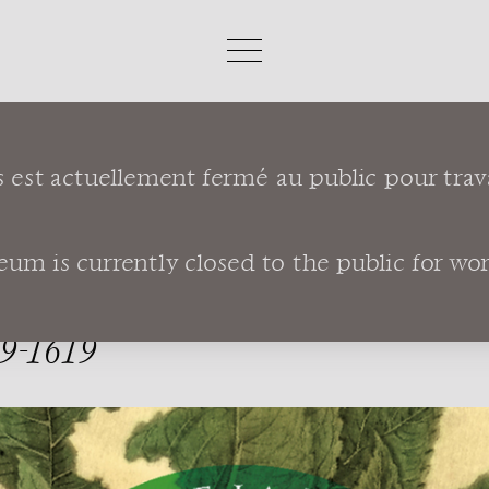
s est actuellement fermé au public pour trav
de la Renaissance : Olivier de Serres 1539-1619
m is currently closed to the public for works
E LA RENAISSAN
9-1619