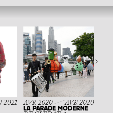
NOV
LYO
UNE
JA
 2021
AVR 2020
AVR 2020
LA PARADE MODERNE