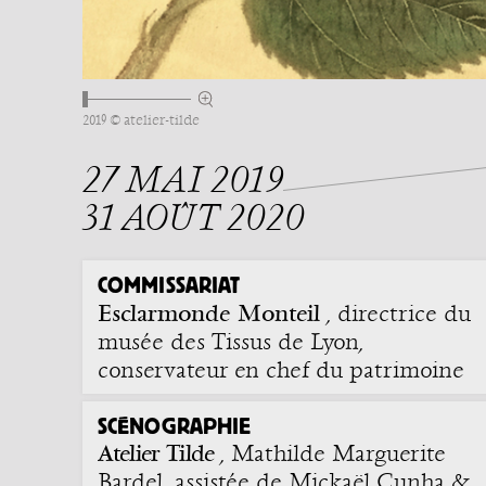
2019 © atelier-tilde
27 MAI 2019
31 AOÛT 2020
COMMISSARIAT
Esclarmonde Monteil
, directrice du
musée des Tissus de Lyon,
conservateur en chef du patrimoine
SCÉNOGRAPHIE
Atelier Tilde
, Mathilde Marguerite
Bardel, assistée de Mickaël Cunha &